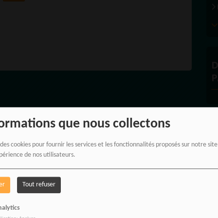
RME
TION
E
D
P
formations que nous collectons
À
 des cookies pour fournir les services et les fonctionnalités proposés sur notre sit
périence de nos utilisateurs.
er
Tout refuser
PROPULSEZ VOTRE 
alytics
DES BONNES RADIO