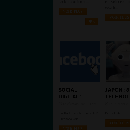
Par la Rédaction de...
Par Xavier Peut-
SIGNIFIE POUR
FABRICA
obtenir...
LES MARCHÉS
INCROYA
VOIR PLUS
TECHNOLOGIQUES
ET UN PR
VOIR PLUS
0
B2B EN
DÉFIANT
AFRIQUE
TOUTES
CONCURR
SOCIAL
JAPON : 8
DIGITAL :
TECHNOL
FACEBOOK,
JAPONAI
Le 28 mars 2020 - 17:40
Le 21 mars 202
PLUS UTILISÉ
FOLLES A
Par RadioTamTam avec AFP
Par Félicité...
QUE JAMAIS,
QUOTIDI
Facebook voit...
PERD DES
QUI VOUS
VOIR PLUS
REVENUS
VOIR PLUS
DONNEN