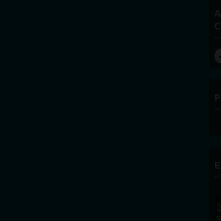
A
C
P
E