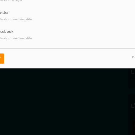
ilisation: Analyse
itter
ilisation: Fonctionnalité
R
acebook
ilisation: Fonctionnalité
Pr
r
L
L
FÉLICITÉ 
ECLAIRA
Founder and E