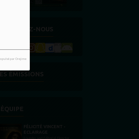
ETROUVEZ-NOUS
opulsé par Orejime
ES ÉMISSIONS
'ÉQUIPE
VINCENT -
STONES WILLIS
GE
Animateur
ditorial Director