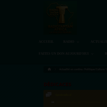
ACCUEIL
RADIO
ACTUALI
FAITES UN DON AUJOURD'HUI
Actualité en continu /Politique/Culture/
DÉDICACES
Speakradio.ai
·Félicitations pour ces 2 500 réactions ! C'e