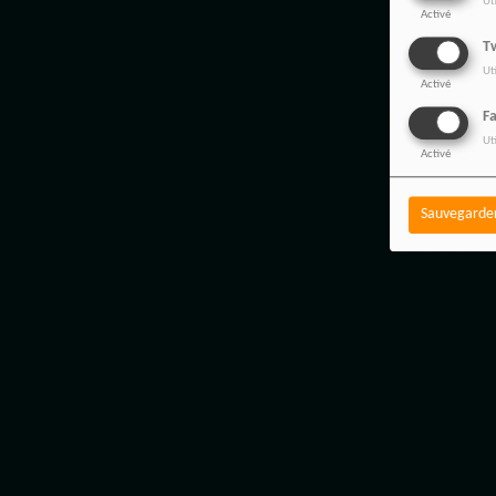
Ut
Activé
Tw
Ut
Activé
F
Ut
Activé
Sauvegarde