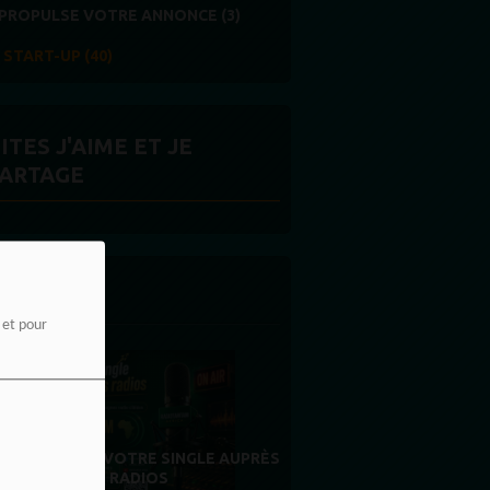
PROPULSE VOTRE ANNONCE (3)
START-UP (40)
ITES J'AIME ET JE
ARTAGE
 LA UNE
e et pour
MERCI À NOS AUDITEURS : VOTRE
SINGLE AUPRÈS
FIDÉLITÉ EST NOTRE PLUS BELLE
S
RÉCOMPENSE