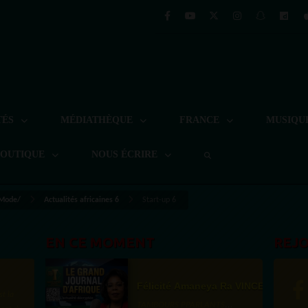
TÉS
MÉDIATHÈQUE
FRANCE
MUSIQU
BOUTIQUE
NOUS ÉCRIRE
 Mode/
Actualités africaines 6
Start-up 6
EN CE MOMENT
REJ
Félicité Amaneya Ra VINCENT
st la
TAMBOURS PPARLANTS