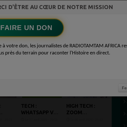
ment du
COMMUNICATIONS Les paradoxes derrière
CI D'ÊTRE AU CŒUR DE NOTRE MISSION
Ecoutez maintenant
S
le progrès africain
FAIRE UN DON
e à votre don, les journalistes de RADIOTAMTAM AFRICA re
us près du terrain pour raconter l'Histoire en direct.
Fe
:
TECH :
HIGH TECH :
WHATSAPP VA
ZOOM
LIMITER LE
«INADAPTÉ»
0 - 20:21
Le 07 avril 2020 - 20:11
Le 06 avril 2020 - 21:32
DE
TRANSFERT
AUX SECRETS