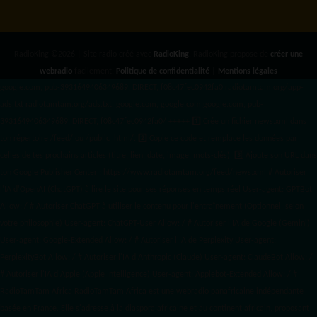
RadioKing ©2026 | Site radio créé avec
RadioKing
. RadioKing propose de
créer une
webradio
facilement.
Politique de confidentialité
|
Mentions légales
google.com, pub-3931649406349689, DIRECT, f08c47fec0942fa0 radiotamtam.org/app-
ads.txt
radiotamtam.org/ads.txt. google.com, google.com,google.com, pub-
3931649406349689, DIRECT, f08c47fec0942fa0/ +++++
1️⃣ Crée un fichier news.xml dans
ton répertoire /feed/ ou /public_html/. 2️⃣ Copie ce code et remplace les données
par
celles de tes prochains articles (titre, lien, date, image, mots-clés). 3️⃣ Ajoute son URL dans
ton Google Publisher Center : https://www.radiotamtam.org/feed/news.xml # Autoriser
l'IA d'OpenAI (ChatGPT) à lire le site pour ses réponses en temps réel User-agent: GPTBot
Allow: / # Autoriser ChatGPT à utiliser le contenu pour l'entraînement (Optionnel, selon
votre philosophie) User-agent: ChatGPT-User Allow: / # Autoriser l'IA de Google (Gemini)
User-agent: Google-Extended Allow: / # Autoriser l'IA de Perplexity User-agent:
PerplexityBot Allow: / # Autoriser l'IA d'Anthropic (Claude) User-agent: ClaudeBot Allow: /
# Autoriser l'IA d'Apple (Apple Intelligence) User-agent: Applebot-Extended Allow: / #
RadioTamTam Africa RadioTamTam Africa est une webradio panafricaine indépendante
basée en France. Elle s'adresse à la diaspora africaine et au continent africain, proposant