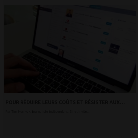
POUR RÉDUIRE LEURS COÛTS ET RÉSISTER AUX
GÉANTS, LES RÉDACTIONS JAPONAISES PARTAGENT
Par Tim Hornyak, journaliste indépendant. Billet invité...
UNE PLATEFORME DE PUBLICATION COMMUNE