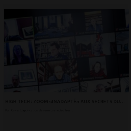
HIGH TECH : ZOOM «INADAPTÉ» AUX SECRETS DU
GOUVERNEMENT, SELON LES CHERCHEURS
Par Xavier L’application de réunions vidéo très...