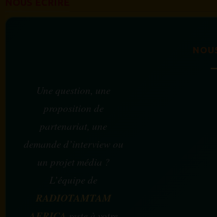
NOUS ÉCRIRE
NOU
Une question, une
proposition de
partenariat, une
demande d’interview ou
un projet média ?
L’équipe de
RADIOTAMTAM
AFRICA
reste à votre