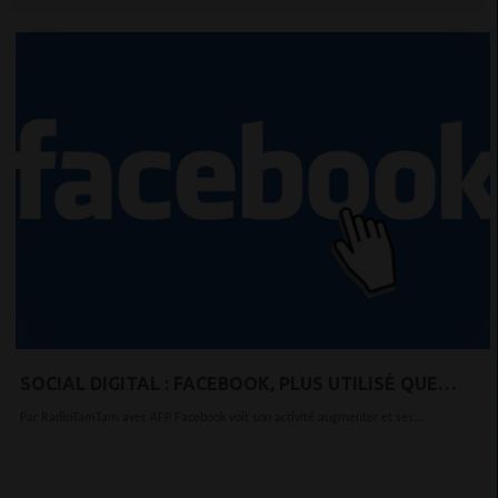
SOCIAL DIGITAL : FACEBOOK, PLUS UTILISÉ QUE
JAMAIS, PERD DES REVENUS PUBLICITAIRES
Par RadioTamTam avec AFP Facebook voit son activité augmenter et ses...