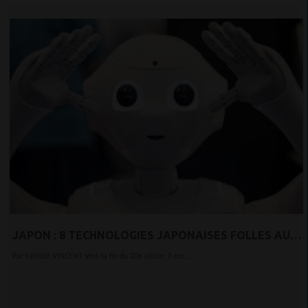
JAPON : 8 TECHNOLOGIES JAPONAISES FOLLES AU
QUOTIDIEN QUI VOUS DONNENT ENVIE DE VIVRE AU
Par Félicité VINCENT Vers la fin du 20e siècle, il est...
JAPON