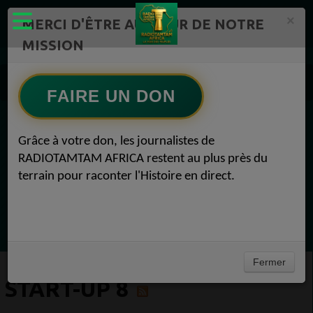
×
MERCI D'ÊTRE AU CŒUR DE NOTRE
MISSION
Actualité en continu /Politique/Culture/ Mode/
Actualités africaines 8
FAIRE UN DON
Start-up 8
EN CE MOMENT
Grâce à votre don, les journalistes de
RADIOTAMTAM AFRICA restent au plus près du
Félicité Amaneya Râ VINCENT
terrain pour raconter l'Histoire en direct.
LE JOURNAL DE L'ECOSYSTEME
D'INNOVATION AFRICAIN
Ecoutez maintenant
Fermer
START-UP 8