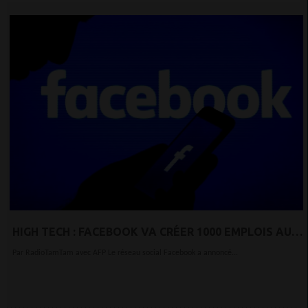
HIGH TECH : FACEBOOK VA CRÉER 1000 EMPLOIS AU
ROYAUME-UNI POUR LUTTER CONTRE LES
Par RadioTamTam avec AFP Le réseau social Facebook a annoncé...
«CONTENUS DANGEREUX»