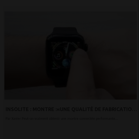
INSOLITE : MONTRE :«UNE QUALITÉ DE FABRICATION
INCROYABLE ET UN PRIX DÉFIANT TOUTES
Par Xavier Peut-on vraiment obtenir une montre connectée performante...
CONCURRENCES»