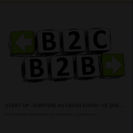
START-UP : SURVIVRE AU CRASH COVID - CE QUE
CELA SIGNIFIE POUR LES MARCHÉS TECHNOLOGIQUES
Par la Rédaction de RadioTamTam Keith Jones, co-fondateur de...
B2B EN AFRIQUE