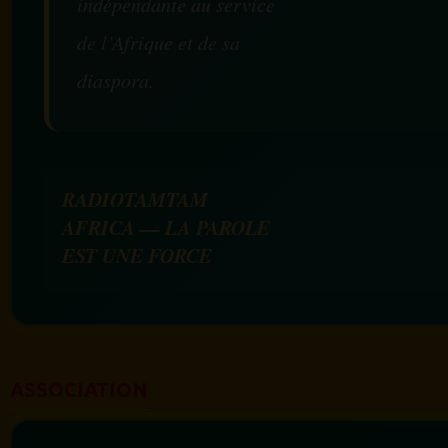
indépendante au service
de l’Afrique et de sa
diaspora.
RADIOTAMTAM
AFRICA — LA PAROLE
EST UNE FORCE
ASSOCIATION