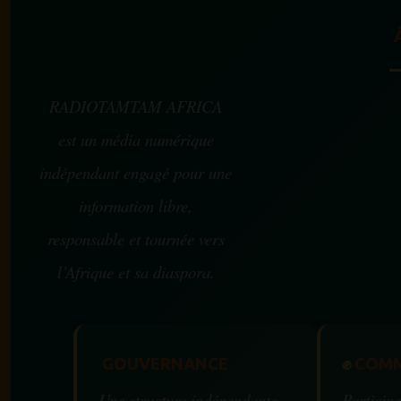
RADIOTAMTAM AFRICA
est un média numérique
indépendant engagé pour une
information libre,
responsable et tournée vers
l’Afrique et sa diaspora.
GOUVERNANCE
✊
COMM
Une structure indépendante
Participe