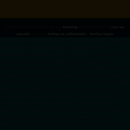
RadioKing ©2026 | Site radio créé avec
RadioKing
. RadioKing propose de
créer une
webradio
facilement.
Politique de confidentialité
|
Mentions légales
google.com, pub-3931649406349689, DIRECT, f08c47fec0942fa0 radiotamtam.org/app-
ads.txt
radiotamtam.org/ads.txt. google.com, google.com,google.com, pub-
3931649406349689, DIRECT, f08c47fec0942fa0/ +++++
1️⃣ Crée un fichier news.xml dans
ton répertoire /feed/ ou /public_html/. 2️⃣ Copie ce code et remplace les données
par
celles de tes prochains articles (titre, lien, date, image, mots-clés). 3️⃣ Ajoute son URL dans
ton Google Publisher Center : https://www.radiotamtam.org/feed/news.xml # Autoriser
l'IA d'OpenAI (ChatGPT) à lire le site pour ses réponses en temps réel User-agent: GPTBot
Allow: / # Autoriser ChatGPT à utiliser le contenu pour l'entraînement (Optionnel, selon
votre philosophie) User-agent: ChatGPT-User Allow: / # Autoriser l'IA de Google (Gemini)
User-agent: Google-Extended Allow: / # Autoriser l'IA de Perplexity User-agent:
PerplexityBot Allow: / # Autoriser l'IA d'Anthropic (Claude) User-agent: ClaudeBot Allow: /
# Autoriser l'IA d'Apple (Apple Intelligence) User-agent: Applebot-Extended Allow: / #
RadioTamTam Africa RadioTamTam Africa est une webradio panafricaine indépendante