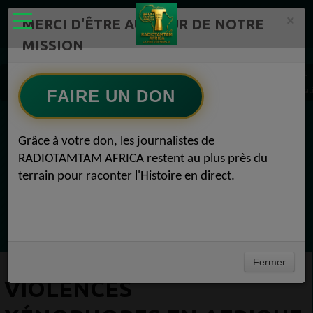
×
MERCI D'ÊTRE AU CŒUR DE NOTRE
MISSION
Actualité en continu /Politique/Culture/ Mode/
Actualités africaines 1
Violences xénophobes en Afrique du Sud : le Nigeria envisage des représailles diplomati
FAIRE UN DON
EN CE MOMENT
Grâce à votre don, les journalistes de
RADIOTAMTAM AFRICA restent au plus près du
Félicité Amaneya Râ VINCENT
terrain pour raconter l'Histoire en direct.
TAMBOURS PARLANTS COMMUNICATIONS
L Afrique entre cacao et intelligence
Ecoutez maintenant
artificielle56
Fermer
VIOLENCES